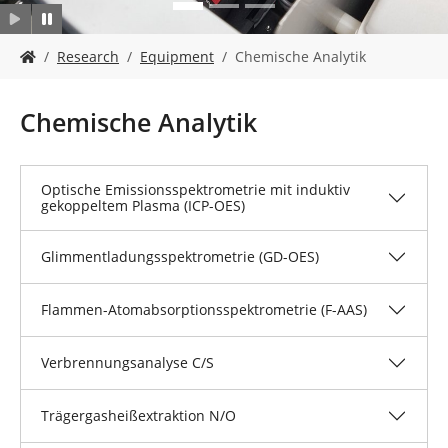
SMA
Y
Research
Equipment
Chemische Analytik
o
u
a
Chemische Analytik
r
e
h
Optische Emissionsspektrometrie mit induktiv
e
gekoppeltem Plasma (ICP-OES)
r
e
:
Glimmentladungsspektrometrie (GD-OES)
Flammen-Atomabsorptionsspektrometrie (F-AAS)
Verbrennungsanalyse C/S
Trägergasheißextraktion N/O