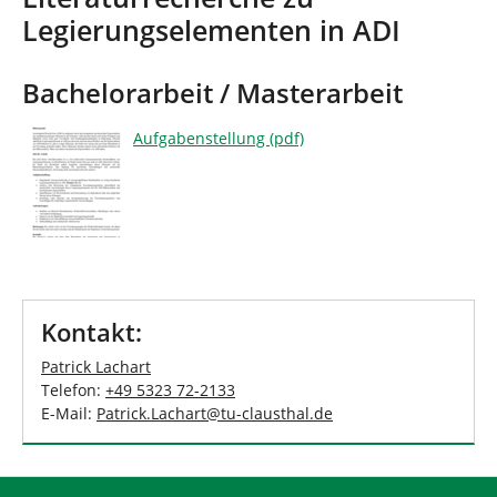
d
n
Legierungselementen in ADI
h
i
e
Bachelorarbeit / Masterarbeit
r
:
Aufgabenstellung (pdf)
Kontakt:
Patrick Lachart
Telefon:
+49 5323 72-2133
E-Mail:
Patrick.Lachart
@
tu-clausthal
.
de