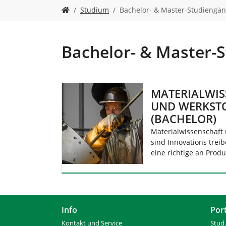
n
S
Studium
Bachelor- & Master-Studiengä
i
e
s
i
Bachelor- & Master-
n
d
h
i
MATERIALWIS
e
UND WERKST
r
(BACHELOR)
:
Materialwissenschaft
sind Innovations treib
eine richtige an Prod
Info
Por
Kontakt und Service
Stud.