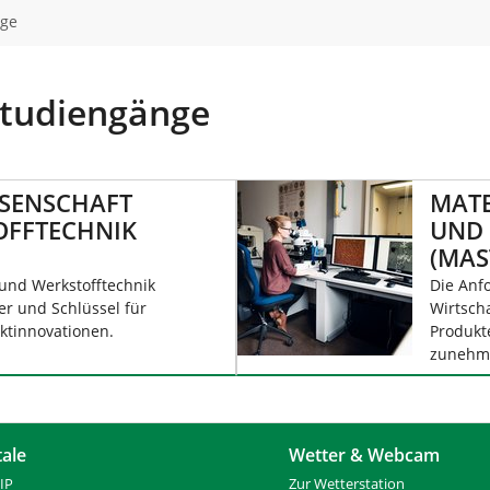
nge
Studiengänge
SENSCHAFT
MATE
OFFTECHNIK
UND 
(MAS
 und Werkstofftechnik
Die Anf
er und Schlüssel für
Wirtsch
uktinnovationen.
Produkt
zunehm
tale
Wetter & Webcam
IP
Zur Wetterstation