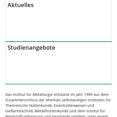
d
n
Aktuelles
h
i
e
r
:
Studienangebote
Das Institut für Metallurgie entstand im Jahr 1999 aus dem
Zusammenschluss der ehemals selbständigen Instituten für
Theoretische Hüttenkunde, Eisenhüttenwesen und
Gießereitechnik, Metallhüttenkunde und dem Institut für
Werkstoffumformung und bearbeitet seitdem unter einem