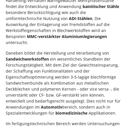
Hardening-Verhalten warmgewalzter Mehrphasenstähle
findet die Entwicklung und Anwendung
bainitischer Stähle
besondere Berücksichtigung wie auch die
umformtechnische Nutzung von
ADI-Stählen
. Die
Auswirkung der Einlagerung von Fremdstoffen auf die
Werkstoffeigenschaften in Blechwerkstoffen wird an
Beispielen
MMC-verstärkter Aluminiumlegierungen
untersucht.
Daneben bildet die Herstellung und Verarbeitung von
Sandwichwerkstoffen
ein wesentliches Standbein der
Forschungstätigkeit. Mit dem Ziel der Gewichtseinsparung,
der Schaffung von Funktionalitäten und der
Eigenschaftsoptimierung werden 3-5-lagige blechförmige
Sandwichverbunde als Kombination aus metallischen
Deckblechen und polymeren Kernen - oder vice versa -, die
unverstärkt oder CF- bzw. GF-verstärkt sein können,
entwickelt und bedarfsgerecht ausgelegt. Dies nicht nur für
Anwendungen im
Automotiv
bereich, sondern auch in
Spezialentwicklungen für
biomedizinische
Applikationen.
Im fertigungstechnischen Bereich werden Untersuchungen