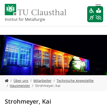
Z
u
m
H
Institut für Metallurgie
a
u
p
t
i
n
h
a
l
t
s
S
p
Über uns
Mitarbeiter
Technische Angestellte
i
r
Hausmeister
Strohmeyer, Kai
e
i
s
n
i
g
Strohmeyer, Kai
n
e