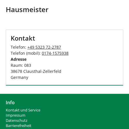
d
n
h
Hausmeister
i
e
r
:
Kontakt
Telefon:
+49 5323 72-2787
Telefon (mobil):
0174-1575938
Adresse
Raum: 083
38678 Clausthal-Zellerfeld
Germany
Info
Kontakt und Service
Impressum
Datenschutz
Barrierefreiheit