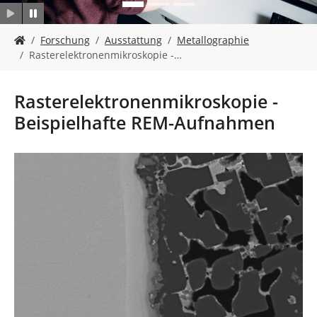
n
S
Forschung
Ausstattung
Metallographie
i
Rasterelektronenmikroskopie -…
e
s
i
Rasterelektronenmikroskopie -
n
Beispielhafte REM-Aufnahmen
d
h
i
Show larger version
e
r
: