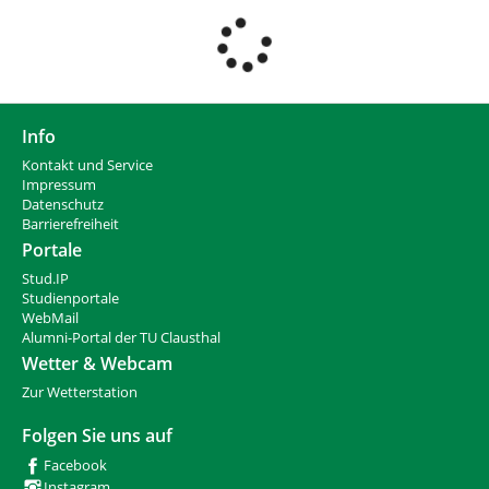
d
n
h
i
e
r
:
Info
Kontakt und Service
Impressum
Datenschutz
Barrierefreiheit
Portale
Stud.IP
Studienportale
WebMail
Alumni-Portal der TU Clausthal
Wetter & Webcam
Zur Wetterstation
Folgen Sie uns auf
Facebook
Instagram