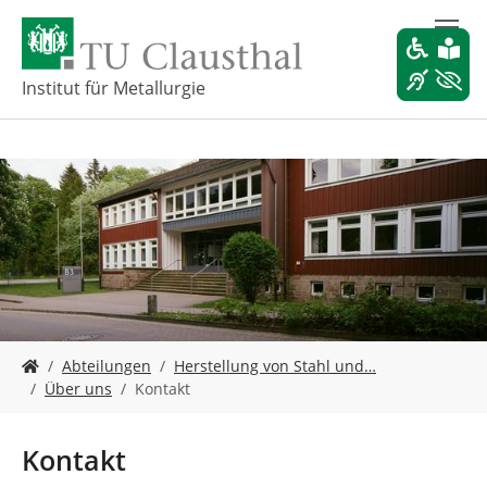
Z
u
m
H
Institut für Metallurgie
a
u
p
t
i
n
h
a
l
t
s
S
p
Abteilungen
Herstellung von Stahl und…
i
r
Über uns
Kontakt
e
i
s
n
i
g
Kontakt
n
e