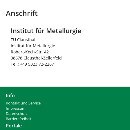
d
n
h
Anschrift
i
e
r
Institut für Metallurgie
:
TU Clausthal
Institut für Metallurgie
Robert-Koch-Str. 42
38678 Clausthal-Zellerfeld
Tel.: +49 5323 72-2267
Info
Kontakt und Service
Impressum
Datenschutz
Barrierefreiheit
Portale