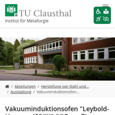
Z
u
m
H
Institut für Metallurgie
a
u
p
t
i
n
h
a
l
t
s
S
p
Abteilungen
Herstellung von Stahl und…
i
r
Ausstattung
Vakuuminduktionsofen…
e
i
s
n
i
g
Vakuuminduktionsofen "Leybold-
n
e