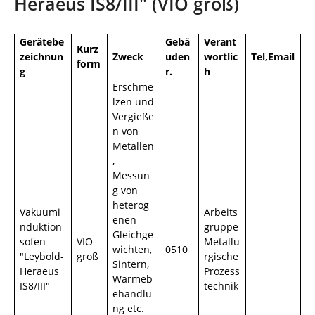
Heraeus IS8/III" (VIO groß)
d
n
h
i
Gerätebe
Gebä
Verant
e
Kurz
zeichnun
Zweck
uden
wortlic
Tel,Email
r
form
g
r.
h
:
Erschme
lzen und
Vergieße
n von
Metallen
,
Messun
g von
heterog
Vakuumi
Arbeits
enen
nduktion
gruppe
Gleichge
sofen
VIO
Metallu
wichten,
0510
"Leybold-
groß
rgische
Sintern,
Heraeus
Prozess
Wärmeb
IS8/III"
technik
ehandlu
ng etc.