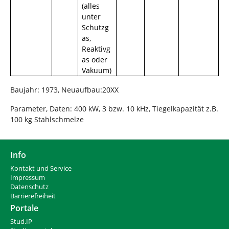
(alles
unter
Schutzg
as,
Reaktivg
as oder
Vakuum)
Baujahr: 1973, Neuaufbau:20XX
Parameter, Daten: 400 kW, 3 bzw. 10 kHz, Tiegelkapazität z.B.
100 kg Stahlschmelze
Info
Kontakt und Service
Impressum
Datenschutz
Barrierefreiheit
Portale
Stud.IP