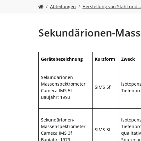
n
S
Abteilungen
Herstellung von Stahl und…
i
e
s
i
Sekundärionen-Masse
n
d
h
i
Gerätebezeichnung
Kurzform
Zweck
e
r
:
Sekundärionen-
Massenspektrometer
isotopens
SIMS 5f
Cameca IMS 5f
Tiefenpro
Baujahr: 1993
Sekundärionen-
isotopens
Massenspektrometer
Tiefenpro
SIMS 3f
Cameca IMS 3f
qualitati
Baujahr: 1979
Spurenan