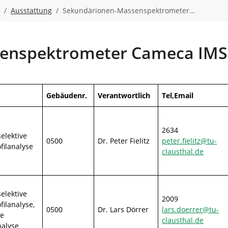
Ausstattung
Sekundärionen-Massenspektrometer…
nspektrometer Cameca IMS 3
Gebäudenr.
Verantwortlich
Tel,Email
2634
elektive
0500
Dr. Peter Fielitz
peter.fielitz
@
tu-
filanalyse
clausthal
.
de
elektive
2009
filanalyse,
0500
Dr. Lars Dörrer
lars.doerrer
@
tu-
ve
clausthal
.
de
alyse