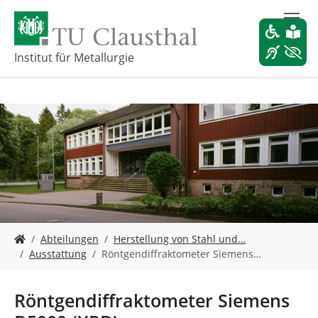
Z
u
m
H
Institut für Metallurgie
a
u
p
t
i
n
h
a
l
t
s
S
p
Abteilungen
Herstellung von Stahl und…
i
r
Ausstattung
Röntgendiffraktometer Siemens…
e
i
s
n
i
g
Röntgendiffraktometer Siemens
n
e