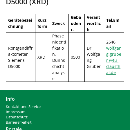
D5000 (XRD)
d
n
h
i
Gebä
Verant
e
Gerätebezei
Kurz
Tel,Em
Zweck
uden
wortlic
r
chnung
form
ail
r.
h
:
Phase
nidenti
2646
Röntgendiffr
fikatio
Dr.
wolfgan
aktometer
n,
Wolfga
g.grube
XRD
0500
Siemens
Dünns
ng
r @tu-
D5000
chicht
Gruber
clausth
analys
al.de
e
Info
Kontakt und Service
Impressum
Datenschutz
Barrierefreiheit
Portale