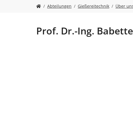
n
S
Abteilungen
Gießereitechnik
Über un
i
e
s
i
Prof. Dr.-Ing. Babett
n
d
h
i
e
r
: